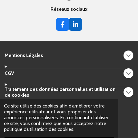
Réseaux sociaux
F
L
a
i
c
n
e
k
b
e
Mentions Légales
o
d
o
I
k
n
CGV
Traitement des données personnelles et utilisation
de cookies
Ce site utilise des cookies afin d’améliorer votre
expérience utilisateur et vous proposer des
annonces personnalisées. En continuant d'utiliser
F
ce site, vous confirmez que vous acceptez notre
a
© 2022 - 2023 MGEB-DIAG Diagnostic immobilier à NANCY
politique d’utilisation des cookies.
c
RCS
Nancy B 911 917 748
e