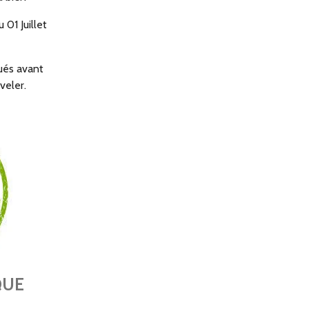
u 01 Juillet
tués avant
veler.
QUE