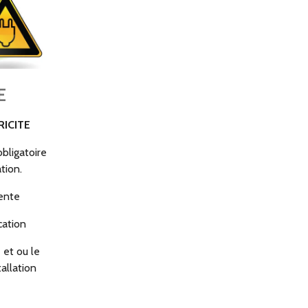
E
RICITE
obligatoire
tion.
vente
cation
e et ou le
tallation