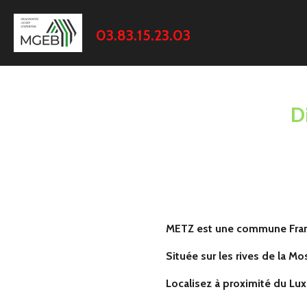
Passer
au
03.83.15.23.03
contenu
principal
D
____________
METZ est une commune França
Située sur les rives de la Mos
Localisez à proximité du Lu