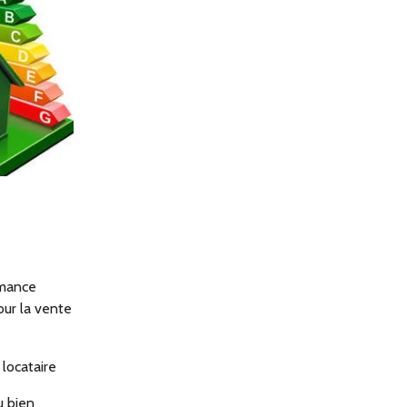
rmance
our la vente
 locataire
u bien