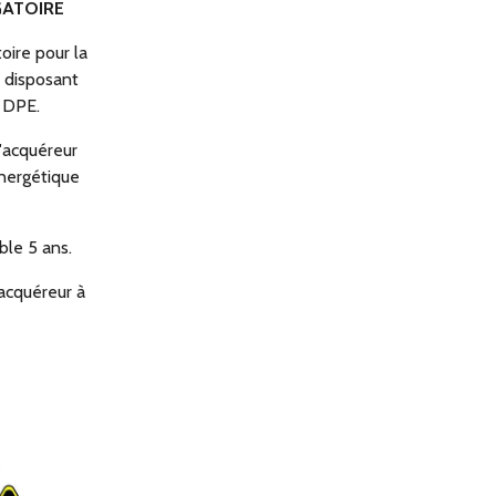
GATOIRE
oire pour la
 disposant
u DPE.
l'acquéreur
énergétique
ble 5 ans.
 acquéreur à